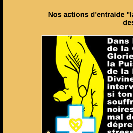
Nos actions d'entraide "
de